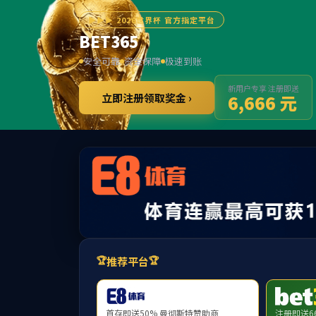
中国·ok1
首页
遇见ok13
ok138cn太阳集团古天乐概况
中国服务理念
商业
全聚德
企业动态
党建要闻
公益活动
住宿
王府井
映像ok138cn太阳集团古天乐
群团工作
社会责任
中国服务学院
文娱
ok138cn太阳集团古
ok138cn太阳集
人才招聘
董事长致辞
餐饮
中国服务
出