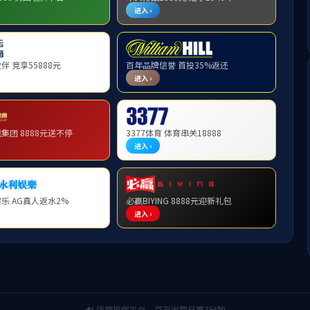
“ok138cn太阳集团古天乐风范”表彰
关键字：
8cn太阳集团古天乐2011 年度“ok138cn太阳集团古天乐风范”
8cn太阳集团古天乐2015 年度“ok138cn太阳集团古天乐风范”