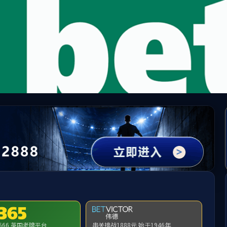
38cn太阳集团(古天乐代言)官方网站-Official 
8cn太阳集团古天乐
中国服务
乐享ok138cn太阳
天乐酒店
团古天乐党校
论坛
行
组织结构
管理团队
古天乐代言太阳集
党群天地