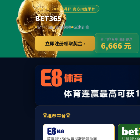
中国·ok1
首页
遇见ok13
ok138cn太阳集团古天乐概况
中国服务理念
商业
全聚德
企业动态
党建要闻
公益活动
住宿
王府井
映像ok138cn太阳集团古天乐
群团工作
社会责任
中国服务学院
文娱
ok138cn太阳集团古
ok138cn太阳集
人才招聘
董事长致辞
餐饮
中国服务
出